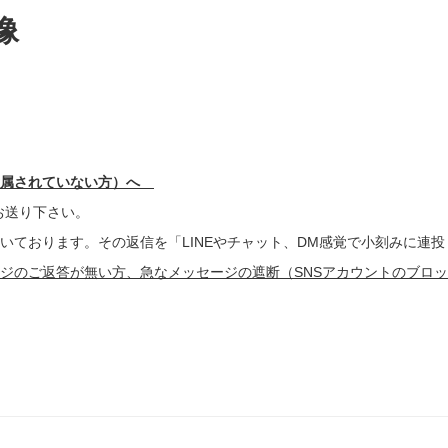
像
所属されていない方）へ
お送り下さい。
いております。その返信を「LINEやチャット、DM感覚で小刻みに連
ジのご返答が無い方、急なメッセージの遮断（SNSアカウントのブロ