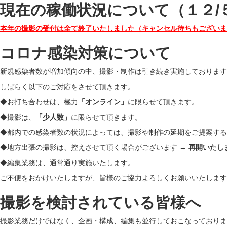
現在の稼働状況について（１２/
本年の撮影の受付は全て終了いたしました（キャンセル待ちもございま
コロナ感染対策について
新規感染者数が増加傾向の中、撮影・制作は引き続き実施しております
しばらく以下のご対応をさせて頂きます。
◆お打ち合わせは、極力
「オンライン」
に限らせて頂きます。
◆撮影は、
「少人数」
に限らせて頂きます。
◆都内での感染者数の状況によっては、撮影や制作の延期をご提案する
◆
地方出張の撮影は、控えさせて頂く場合がございます
→ 再開いた
◆編集業務は、通常通り実施いたします。
ご不便をおかけいたしますが、皆様のご協力よろしくお願いいたします
撮影を検討されている皆様へ
撮影業務だけではなく、企画・構成、編集も並行しておこなっておりま