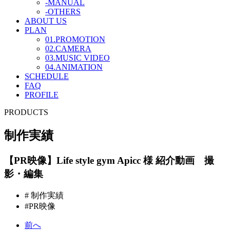
-MANUAL
-OTHERS
ABOUT US
PLAN
01.PROMOTION
02.CAMERA
03.MUSIC VIDEO
04.ANIMATION
SCHEDULE
FAQ
PROFILE
PRODUCTS
制作実績
【PR映像】Life style gym Apicc 様 紹介動画 撮
影・編集
# 制作実績
#PR映像
前へ