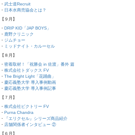
・
武士道Recruit
・
日本水商売協会とは？
【９月】
・
DRIP KID「JAP BOYS」
・
鹿野クリニック
・
ジムチョー
・
ミッドナイト・カルーセル
【８月】
・
密着取材！「祝勝会 in 佐渡」番外 篇
・
株式会社トダックス FV
・
The Bright Light「花踊曲」
・
慶応義塾大学 導入事例動画
・
慶応義塾大学 導入事例記事
【７月】
・
株式会社ビクトリー FV
・
Purna Chandra
・
『エリクセル』シリーズ商品紹介
・
店舗関係者インタビュー ②
【６月】