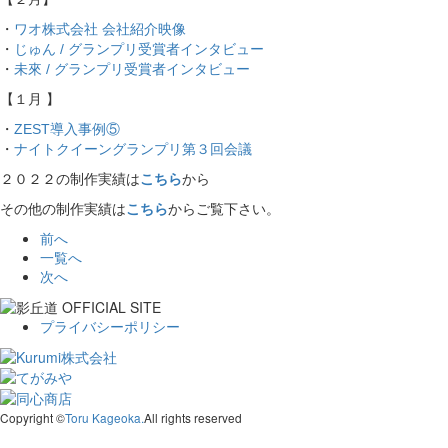
・
ワオ株式会社 会社紹介映像
・
じゅん / グランプリ受賞者インタビュー
・
未來 / グランプリ受賞者インタビュー
【１月 】
・
ZEST導入事例⑤
・
ナイトクイーングランプリ第３回会議
２０２２の制作実績は
こちら
から
その他の制作実績は
こちら
からご覧下さい。
前へ
一覧へ
次へ
プライバシーポリシー
Copyright ©
Toru Kageoka.
All rights reserved