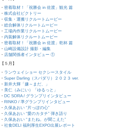
・
密着取材！「祝勝会 in 佐渡」観光 篇
・
株式会社ビクトリー
・
収集・運搬リクルートムービー
・
総合解体リクルートムービー
・
工場内作業リクルートムービー
・
内装解体リクルートムービー
・
密着取材！「祝勝会 in 佐渡」乾杯 篇
・
山崎設備設計 撮影・編集
・
店舗関係者インタビュー ①
【５月】
・
ランウェイショー セクシースタイル
・
Super Darling（スパダリ）２０２３ ver.
・
新井大輝「嫌～まだ、」
・
美仁（みにい）「ゆるっと」
・
DC SORA / グランプリインタビュー
・
RINKO / 準グランプリインタビュー
・
久保あおい “片っぽの心”
・
久保あおい “愛のカタチ” 弾き語り
・
久保あおい “またね。が聞こえた”
・
社食DELI 福利厚生EXPO出展レポート