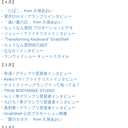
【４月】
・
「たばこ」from 久保あおい
・
望月ひかり / グランプリインタビュー
・
「遠い夏の日」 from 久保あおい
・
ちょうなん貴則 プロモーションビデオ
・
ジェシー / ファイナリストインタビュー
・
“Transforming Keyboard” GrabShell
・
ちょうなん貴則自己紹介
・
ななか / インタビュー
・
ランウェイショー キュートスタイル
【３月】
・
帝凜 / グランプリ受賞者インタビュー
・
Keikoママ / ファイナリストインタビュー
・
ナイトクイーングランプリって知ってる？
・
TRUE BODYMAKE STUDIO
・
ルミ / 準グランプリ受賞者インタビュー
・
ちひろ / 準グランプリ受賞者インタビュー
・
真利香 / グランプリ受賞者インタビュー
・
GrabShell 公式プロモーション映像
・
「愛のカタチ」 from 久保あおい
【２月】