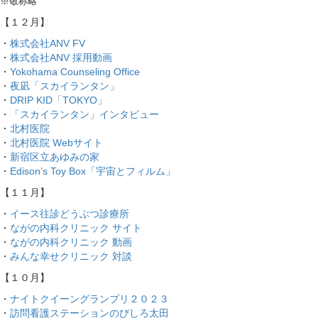
※敬称略
【１２月】
・
株式会社ANV FV
・
株式会社ANV 採用動画
・
Yokohama Counseling Office
・
夜凪「スカイランタン」
・
DRIP KID「TOKYO」
・
「スカイランタン」インタビュー
・
北村医院
・
北村医院 Webサイト
・
新宿区立あゆみの家
・
Edison’s Toy Box「宇宙とフィルム」
【１１月】
・
イース往診どうぶつ診療所
・
ながの内科クリニック サイト
・
ながの内科クリニック 動画
・
みんな幸せクリニック 対談
【１０月】
・
ナイトクイーングランプリ２０２３
・
訪問看護ステーションのびしろ太田